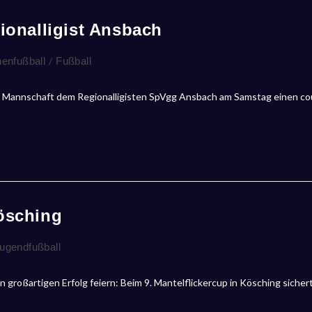
gionalligist Ansbach
enfußball
/
Fußball
 Mannschaft dem Regionalligisten SpVgg Ansbach am Samstag einen cour
Kösching
ugendfußball
oßartigen Erfolg feiern: Beim 9. Mantelflickercup in Kösching sichert