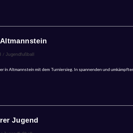
 Altmannstein
l
/
Jugendfußball
ier in Altmannstein mit dem Turniersieg. In spannenden und umkämpfte
erer Jugend